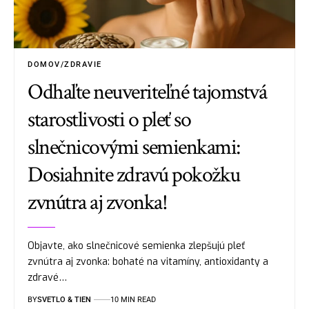
DOMOV/ZDRAVIE
Odhaľte neuveriteľné tajomstvá
starostlivosti o pleť so
slnečnicovými semienkami:
Dosiahnite zdravú pokožku
zvnútra aj zvonka!
Objavte, ako slnečnicové semienka zlepšujú pleť
zvnútra aj zvonka: bohaté na vitamíny, antioxidanty a
zdravé…
BY
SVETLO & TIEN
10 MIN READ