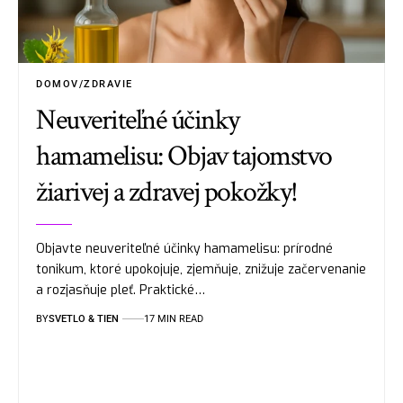
DOMOV/ZDRAVIE
Neuveriteľné účinky
hamamelisu: Objav tajomstvo
žiarivej a zdravej pokožky!
Objavte neuveriteľné účinky hamamelisu: prírodné
tonikum, ktoré upokojuje, zjemňuje, znižuje začervenanie
a rozjasňuje pleť. Praktické…
BY
SVETLO & TIEN
17 MIN READ