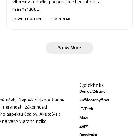
vitamíny a zložky podporujúce hydratáciu a
regeneráciu…
BY
SVETLO & TIEN
19 MIN READ
Show More
Quicklinks
Domov/Zdravie
vné účely. Neposkytujeme žiadne
Každodenný život
primeranosti, zákonnosti,
IT/Tech
ného aspektu údajov. Akékoľvek
Muži
 na vaše vlastné riziko.
Ženy
Dovolenka