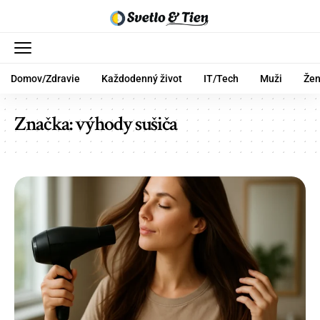
Domov/Zdravie
Každodenný život
IT/Tech
Muži
Že
Značka:
výhody sušiča