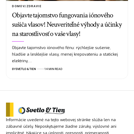
DOMOV/ZDRAVIE
Objavte tajomstvo fungovania iónového
sušiča vlasov! Neuveriteľné výhody a účinky
na starostlivosť o vaše vlasy!
Objavte tajomstvo iónového fénu: rýchlejšie sušenie,
hladšie a lesklejšie vlasy, menej krepovateniu a statickej
elektriny.…
BY
SVETLO & TIEN
14 MIN READ
Informácie uvedené na tejto webovej stránke slúžia len na
zábavné účely. Neposkytujeme žiadne záruky, výslovné ani
implicitné, týkajúce sa úplnosti, presnosti, primeranosti,