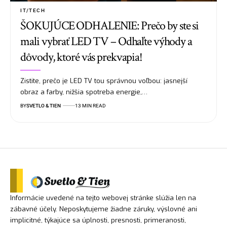
IT/TECH
ŠOKUJÚCE ODHALENIE: Prečo by ste si
mali vybrať LED TV – Odhaľte výhody a
dôvody, ktoré vás prekvapia!
Zistite, prečo je LED TV tou správnou voľbou: jasnejší
obraz a farby, nižšia spotreba energie,…
BY
SVETLO & TIEN
13 MIN READ
Informácie uvedené na tejto webovej stránke slúžia len na
zábavné účely. Neposkytujeme žiadne záruky, výslovné ani
implicitné, týkajúce sa úplnosti, presnosti, primeranosti,