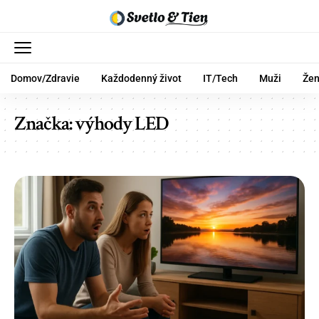
Domov/Zdravie
Každodenný život
IT/Tech
Muži
Že
Značka:
výhody LED