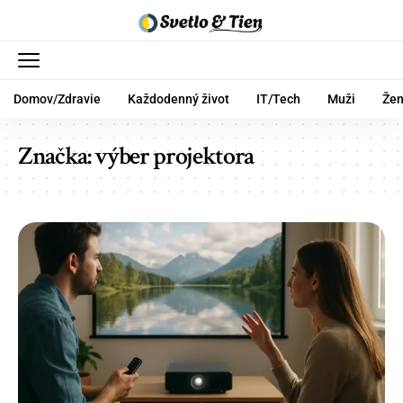
Domov/Zdravie
Každodenný život
IT/Tech
Muži
Že
Značka:
výber projektora