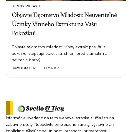
DOMOV/ZDRAVIE
Objavte Tajomstvo Mladosti: Neuveriteľné
Účinky Vínneho Extraktu na Vašu
Pokožku!
Objavte tajomstvo mladosti: vínny extrakt posilňuje
pokožku, zlepšuje elasticitu, chráni pred starnutím a
navracia žiarivý…
BY
SVETLO & TIEN
16 MIN READ
Informácie uvedené na tejto webovej stránke slúžia len na
zábavné účely. Neposkytujeme žiadne záruky, výslovné ani
implicitné, týkajúce sa úplnosti, presnosti, primeranosti,