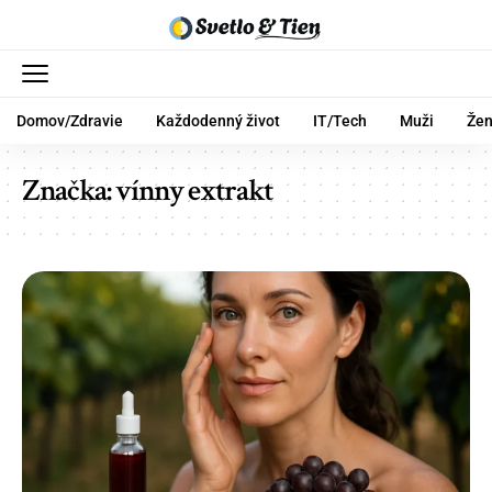
Domov/Zdravie
Každodenný život
IT/Tech
Muži
Že
Značka:
vínny extrakt