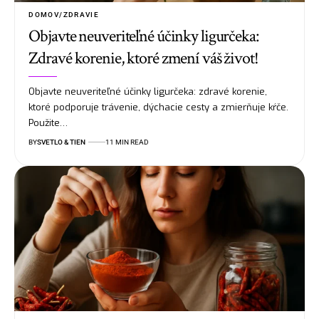
DOMOV/ZDRAVIE
Objavte neuveriteľné účinky ligurčeka:
Zdravé korenie, ktoré zmení váš život!
Objavte neuveriteľné účinky ligurčeka: zdravé korenie,
ktoré podporuje trávenie, dýchacie cesty a zmierňuje kŕče.
Použite…
BY
SVETLO & TIEN
11 MIN READ