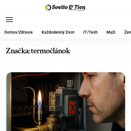
Domov/Zdravie
Každodenný život
IT/Tech
Muži
Že
Značka:
termočlánok