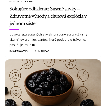
DOMOV/ZDRAVIE
Šokujúce odhalenie: Sušené slivky –
Zdravotné výhody a chuťová explózia v
jednom súste!
Objavte silu sušených sliviek: prírodný zdroj vlákniny,
vitamínov a antioxidantov, ktorý podporuje trávenie,
posilňuje imunitu…
BY
SVETLO & TIEN
11 MIN READ