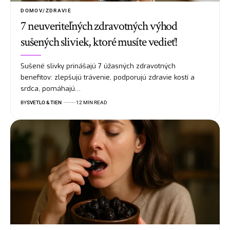
DOMOV/ZDRAVIE
7 neuveriteľných zdravotných výhod
sušených sliviek, ktoré musíte vedieť!
Sušené slivky prinášajú 7 úžasných zdravotných
benefitov: zlepšujú trávenie, podporujú zdravie kostí a
srdca, pomáhajú…
BY
SVETLO & TIEN
12 MIN READ