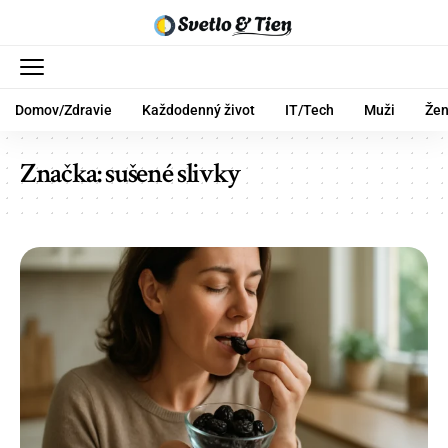
Domov/Zdravie
Každodenný život
IT/Tech
Muži
Že
Značka:
sušené slivky