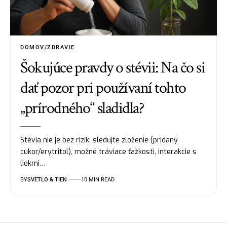
DOMOV/ZDRAVIE
Šokujúce pravdy o stévii: Na čo si
dať pozor pri používaní tohto
„prírodného“ sladidla?
Stévia nie je bez rizík: sledujte zloženie (pridaný
cukor/erytritol), možné tráviace ťažkosti, interakcie s
liekmi…
BY
SVETLO & TIEN
10 MIN READ