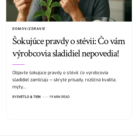
DOMOV/ZDRAVIE
Šokujúce pravdy o stévii: Čo vám
výrobcovia sladidiel nepovedia!
Objavte šokujúce pravdy o stévií: čo výrobcovia
sladidiel zamlčujú — skryté prísady, rozličná kvalita,
mýty…
BY
SVETLO & TIEN
19 MIN READ