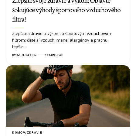
Zlepšite svoje zdravie a výkon: Objavte
šokujúce výhody športového vzduchového
filtra!
Zlepšite zdravie a výkon so športovým vzduchovým
filtrom: čistejší vzduch, menej alergénov a prachu,
lepšie…
BY
SVETLO & TIEN
11 MIN READ
DOMOV/ZDRAVIE