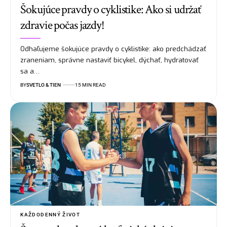
Šokujúce pravdy o cyklistike: Ako si udržať
zdravie počas jazdy!
Odhaľujeme šokujúce pravdy o cyklistike: ako predchádzať
zraneniam, správne nastaviť bicykel, dýchať, hydratovať
sa a…
BY
SVETLO & TIEN
15 MIN READ
KAŽDODENNÝ ŽIVOT