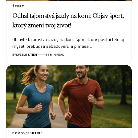
ŠPORT
Odhal tajomstvá jazdy na koni: Objav šport,
ktorý zmení tvoj život!
Objavte tajomstvá jazdy na koni: šport, ktorý posilní telo aj
myseľ, prebúdza sebadôveru a prináša…
BY
SVETLO & TIEN
14 MIN READ
DOMOV/ZDRAVIE