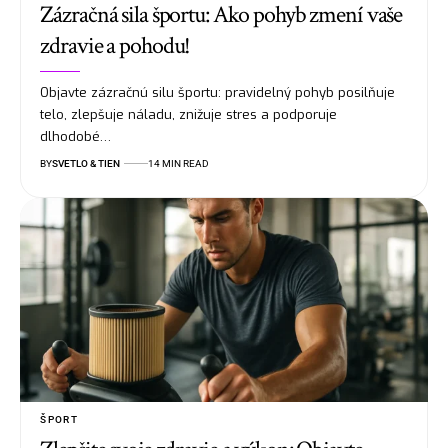
Zázračná sila športu: Ako pohyb zmení vaše
zdravie a pohodu!
Objavte zázračnú silu športu: pravidelný pohyb posilňuje
telo, zlepšuje náladu, znižuje stres a podporuje
dlhodobé…
BY
SVETLO & TIEN
14 MIN READ
ŠPORT