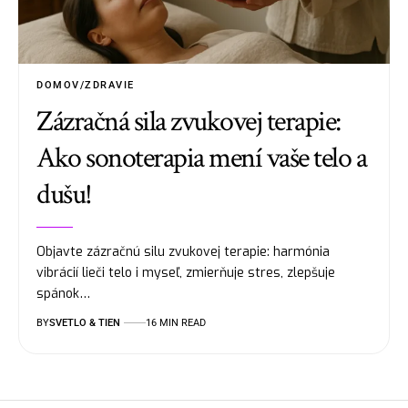
DOMOV/ZDRAVIE
Zázračná sila zvukovej terapie:
Ako sonoterapia mení vaše telo a
dušu!
Objavte zázračnú silu zvukovej terapie: harmónia
vibrácií lieči telo i myseľ, zmierňuje stres, zlepšuje
spánok…
BY
SVETLO & TIEN
16 MIN READ