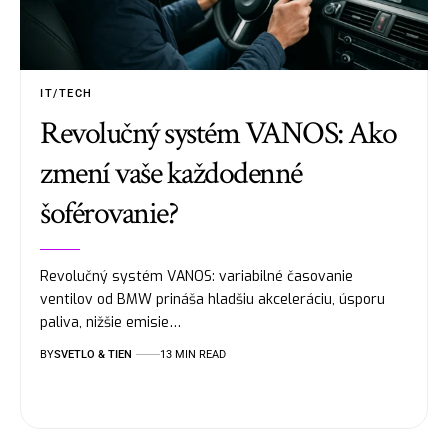
IT/TECH
Revolučný systém VANOS: Ako
zmení vaše každodenné
šoférovanie?
Revolučný systém VANOS: variabilné časovanie
ventilov od BMW prináša hladšiu akceleráciu, úsporu
paliva, nižšie emisie…
BY
SVETLO & TIEN
13 MIN READ