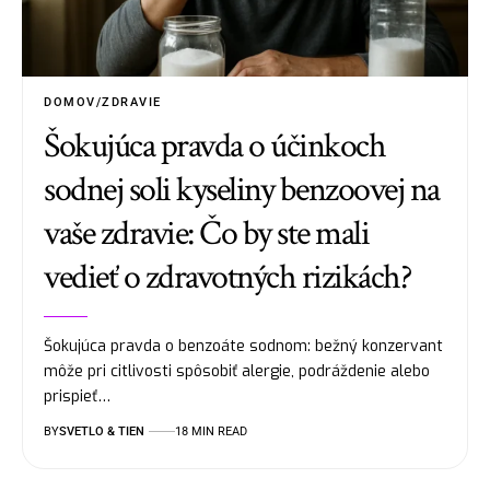
DOMOV/ZDRAVIE
Šokujúca pravda o účinkoch
sodnej soli kyseliny benzoovej na
vaše zdravie: Čo by ste mali
vedieť o zdravotných rizikách?
Šokujúca pravda o benzoáte sodnom: bežný konzervant
môže pri citlivosti spôsobiť alergie, podráždenie alebo
prispieť…
BY
SVETLO & TIEN
18 MIN READ