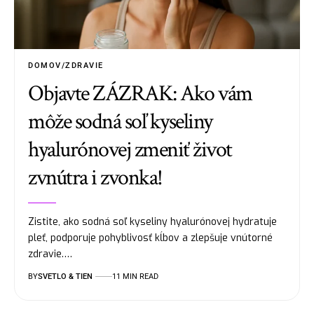
DOMOV/ZDRAVIE
Objavte ZÁZRAK: Ako vám
môže sodná soľ kyseliny
hyalurónovej zmeniť život
zvnútra i zvonka!
Zistite, ako sodná soľ kyseliny hyalurónovej hydratuje
pleť, podporuje pohyblivosť kĺbov a zlepšuje vnútorné
zdravie.…
BY
SVETLO & TIEN
11 MIN READ