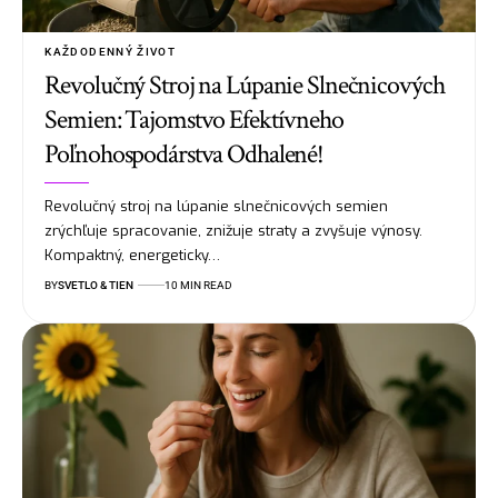
KAŽDODENNÝ ŽIVOT
Revolučný Stroj na Lúpanie Slnečnicových
Semien: Tajomstvo Efektívneho
Poľnohospodárstva Odhalené!
Revolučný stroj na lúpanie slnečnicových semien
zrýchľuje spracovanie, znižuje straty a zvyšuje výnosy.
Kompaktný, energeticky…
BY
SVETLO & TIEN
10 MIN READ