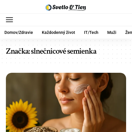
Domov/Zdravie
Každodenný život
IT/Tech
Muži
Že
Značka:
slnečnicové semienka