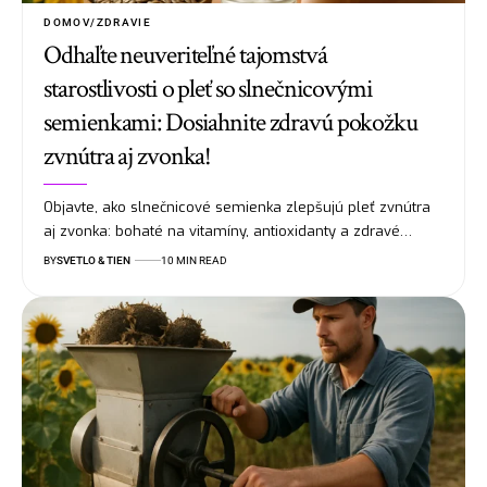
DOMOV/ZDRAVIE
Odhaľte neuveriteľné tajomstvá
starostlivosti o pleť so slnečnicovými
semienkami: Dosiahnite zdravú pokožku
zvnútra aj zvonka!
Objavte, ako slnečnicové semienka zlepšujú pleť zvnútra
aj zvonka: bohaté na vitamíny, antioxidanty a zdravé…
BY
SVETLO & TIEN
10 MIN READ