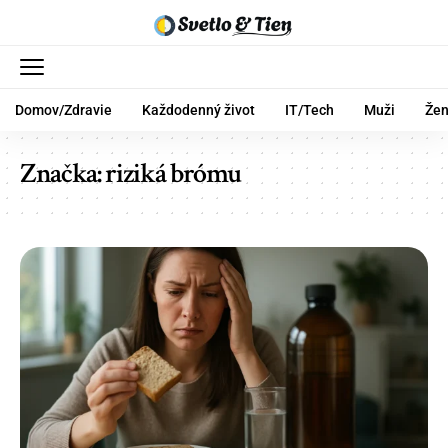
Domov/Zdravie
Každodenný život
IT/Tech
Muži
Že
Značka:
riziká brómu