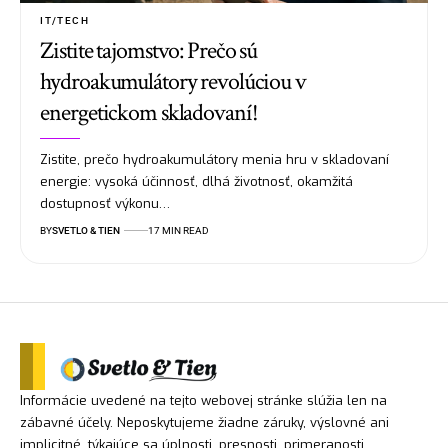
IT/TECH
Zistite tajomstvo: Prečo sú
hydroakumulátory revolúciou v
energetickom skladovaní!
Zistite, prečo hydroakumulátory menia hru v skladovaní
energie: vysoká účinnosť, dlhá životnosť, okamžitá
dostupnosť výkonu…
BY
SVETLO & TIEN
17 MIN READ
Informácie uvedené na tejto webovej stránke slúžia len na
zábavné účely. Neposkytujeme žiadne záruky, výslovné ani
implicitné, týkajúce sa úplnosti, presnosti, primeranosti,