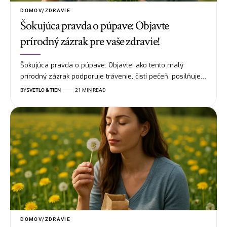
DOMOV/ZDRAVIE
Šokujúca pravda o púpave: Objavte
prírodný zázrak pre vaše zdravie!
Šokujúca pravda o púpave: Objavte, ako tento malý
prírodný zázrak podporuje trávenie, čistí pečeň, posilňuje…
BY
SVETLO & TIEN
21 MIN READ
DOMOV/ZDRAVIE