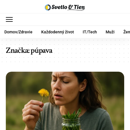
Domov/Zdravie
Každodenný život
IT/Tech
Muži
Že
Značka:
púpava