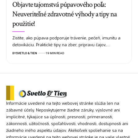
Objavte tajomstvá púpavového poľa:
Neuveriteľné zdravotné výhody a tipy na
použitie!
Zistite, ako púpava podporuje trávenie, pečeň, imunitu a
detoxikáciu. Praktické tipy na zber, prípravu čajov,…
BY
SVETLO & TIEN
19 MIN READ
Informácie uvedené na tejto webovej stránke slúžia len na
zábavné účely. Neposkytujeme žiadne záruky, výslovné ani
implicitné, týkajúce sa úplnosti, presnosti, primeranosti,
zákonnosti, užitočnosti, spoľahlivosti, vhodnosti, dostupnosti ani
žiadneho iného aspektu údajov. Akékoľvek spoliehanie sa na
informácie uvedené na tejto webovej stránke je na vaše vlastné