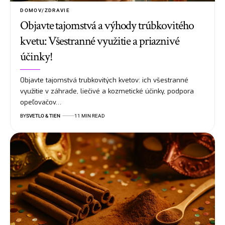
DOMOV/ZDRAVIE
Objavte tajomstvá a výhody trúbkovitého
kvetu: Všestranné využitie a priaznivé
účinky!
Objavte tajomstvá trubkovitých kvetov: ich všestranné
využitie v záhrade, liečivé a kozmetické účinky, podpora
opeľovačov…
BY
SVETLO & TIEN
11 MIN READ