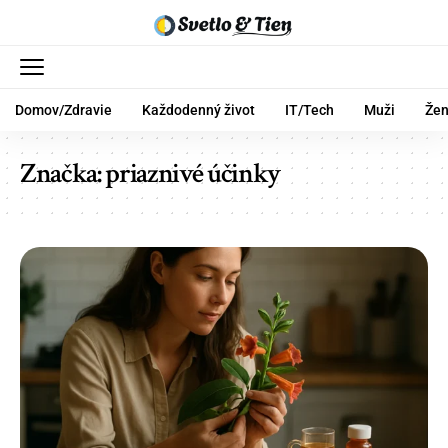
Domov/Zdravie
Každodenný život
IT/Tech
Muži
Že
Značka:
priaznivé účinky