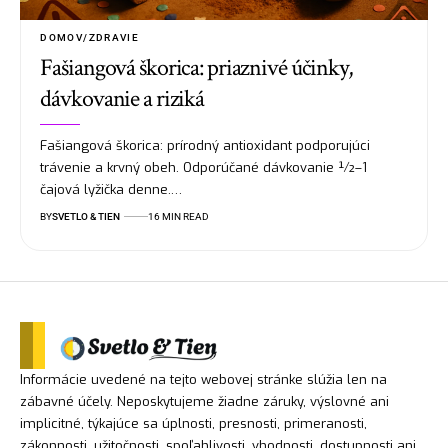
DOMOV/ZDRAVIE
Fašiangová škorica: priaznivé účinky,
dávkovanie a riziká
Fašiangová škorica: prírodný antioxidant podporujúci
trávenie a krvný obeh. Odporúčané dávkovanie ½–1
čajová lyžička denne.…
BY
SVETLO & TIEN
16 MIN READ
Informácie uvedené na tejto webovej stránke slúžia len na
zábavné účely. Neposkytujeme žiadne záruky, výslovné ani
implicitné, týkajúce sa úplnosti, presnosti, primeranosti,
zákonnosti, užitočnosti, spoľahlivosti, vhodnosti, dostupnosti ani