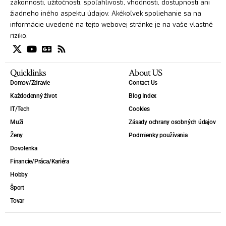
zákonnosti, užitočnosti, spoľahlivosti, vhodnosti, dostupnosti ani
žiadneho iného aspektu údajov. Akékoľvek spoliehanie sa na
informácie uvedené na tejto webovej stránke je na vaše vlastné
riziko.
Quicklinks
About US
Domov/Zdravie
Contact Us
Každodenný život
Blog Index
IT/Tech
Cookies
Muži
Zásady ochrany osobných údajov
Ženy
Podmienky používania
Dovolenka
Financie/Práca/Kariéra
Hobby
Šport
Tovar