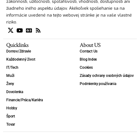
zákonnosti, užitočnosti, spoľahlivosti, vhodnosti, dostupnosti ani
žiadneho iného aspektu údajov. Akékoľvek spoliehanie sa na
informácie uvedené na tejto webovej stránke je na vaše vlastné
riziko.
Quicklinks
About US
Domov/Zdravie
Contact Us
Každodenný život
Blog Index
IT/Tech
Cookies
Muži
Zásady ochrany osobných údajov
Ženy
Podmienky používania
Dovolenka
Financie/Práca/Kariéra
Hobby
Šport
Tovar