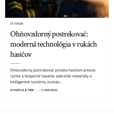
IT/TECH
Ohňovzdorný postrekovač:
moderná technológia v rukách
hasičov
Ohňovzdorný postrekovač prináša hasičom presné,
rýchle a bezpečné hasenie: pokročilé materiály a
inteligentné systémy zvyšujú…
BY
SVETLO & TIEN
12 MIN READ