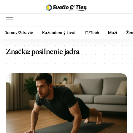
Domov/Zdravie
Každodenný život
IT/Tech
Muži
Že
Značka:
posilnenie jadra