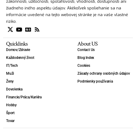
zákonnosti, užitočnosti, spoľahlivosti, vhodnosti, dostupnosti ani
žiadneho iného aspektu údajov. Akékoľvek spoliehanie sa na
informácie uvedené na tejto webovej stránke je na vaše vlastné
riziko.
Quicklinks
About US
Domov/Zdravie
Contact Us
Každodenný život
Blog Index
IT/Tech
Cookies
Muži
Zásady ochrany osobných údajov
Ženy
Podmienky používania
Dovolenka
Financie/Práca/Kariéra
Hobby
Šport
Tovar