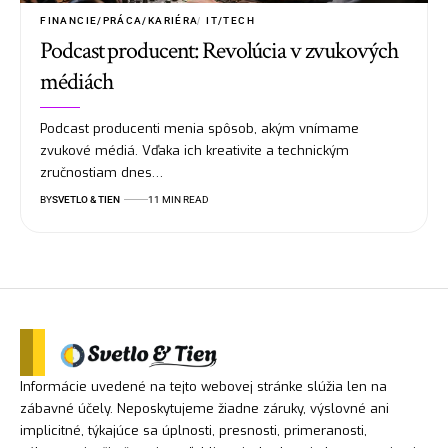
FINANCIE/PRÁCA/KARIÉRA
IT/TECH
Podcast producent: Revolúcia v zvukových
médiách
Podcast producenti menia spôsob, akým vnímame
zvukové médiá. Vďaka ich kreativite a technickým
zručnostiam dnes…
BY
SVETLO & TIEN
11 MIN READ
Informácie uvedené na tejto webovej stránke slúžia len na
zábavné účely. Neposkytujeme žiadne záruky, výslovné ani
implicitné, týkajúce sa úplnosti, presnosti, primeranosti,