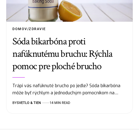
DOMOV/ZDRAVIE
Sóda bikarbóna proti
nafúknutému bruchu: Rýchla
pomoc pre ploché brucho
Trápi vás nafúknuté brucho po jedle? Sóda bikarbóna
môže byť rýchlym a jednoduchým pomocníkom na…
BY
SVETLO & TIEN
14 MIN READ