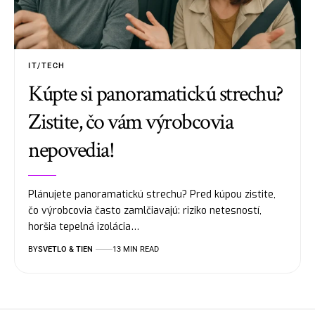
IT/TECH
Kúpte si panoramatickú strechu?
Zistite, čo vám výrobcovia
nepovedia!
Plánujete panoramatickú strechu? Pred kúpou zistite,
čo výrobcovia často zamlčiavajú: riziko netesností,
horšia tepelná izolácia…
BY
SVETLO & TIEN
13 MIN READ