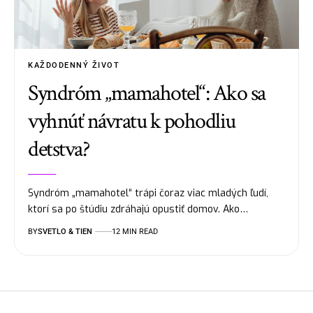
KAŽDODENNÝ ŽIVOT
Syndróm „mamahotel“: Ako sa
vyhnúť návratu k pohodliu
detstva?
Syndróm „mamahotel“ trápi čoraz viac mladých ľudí,
ktorí sa po štúdiu zdráhajú opustiť domov. Ako…
BY
SVETLO & TIEN
12 MIN READ