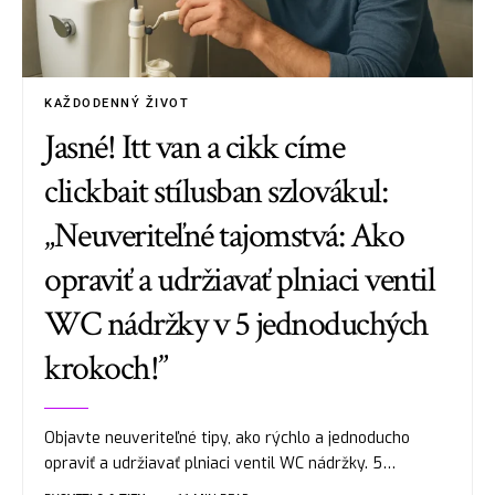
KAŽDODENNÝ ŽIVOT
Jasné! Itt van a cikk címe
clickbait stílusban szlovákul:
„Neuveriteľné tajomstvá: Ako
opraviť a udržiavať plniaci ventil
WC nádržky v 5 jednoduchých
krokoch!”
Objavte neuveriteľné tipy, ako rýchlo a jednoducho
opraviť a udržiavať plniaci ventil WC nádržky. 5…