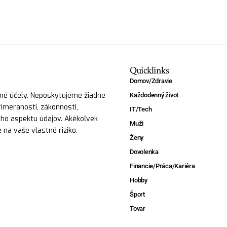
Quicklinks
Domov/Zdravie
vné účely. Neposkytujeme žiadne
Každodenný život
primeranosti, zákonnosti,
IT/Tech
ného aspektu údajov. Akékoľvek
Muži
 na vaše vlastné riziko.
Ženy
Dovolenka
Financie/Práca/Kariéra
Hobby
Šport
Tovar