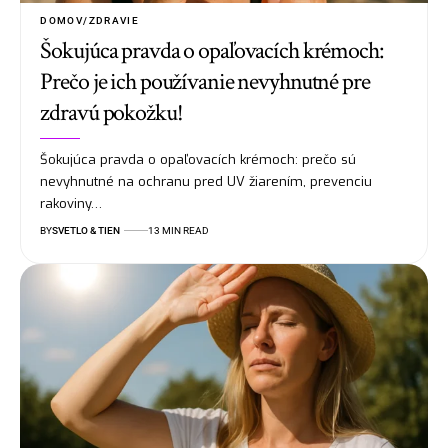
DOMOV/ZDRAVIE
Šokujúca pravda o opaľovacích krémoch:
Prečo je ich používanie nevyhnutné pre
zdravú pokožku!
Šokujúca pravda o opaľovacích krémoch: prečo sú
nevyhnutné na ochranu pred UV žiarením, prevenciu
rakoviny…
BY
SVETLO & TIEN
13 MIN READ