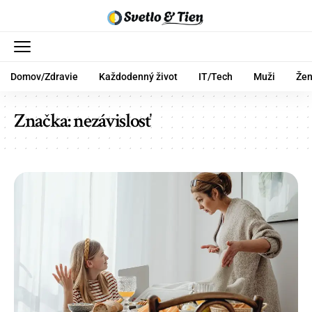
Domov/Zdravie
Každodenný život
IT/Tech
Muži
Že
Značka:
nezávislosť