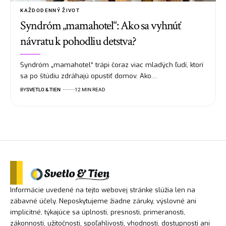
KAŽDODENNÝ ŽIVOT
Syndróm „mamahotel“: Ako sa vyhnúť
návratu k pohodliu detstva?
Syndróm „mamahotel“ trápi čoraz viac mladých ľudí, ktorí
sa po štúdiu zdráhajú opustiť domov. Ako…
BY
SVETLO & TIEN
12 MIN READ
Informácie uvedené na tejto webovej stránke slúžia len na
zábavné účely. Neposkytujeme žiadne záruky, výslovné ani
implicitné, týkajúce sa úplnosti, presnosti, primeranosti,
zákonnosti, užitočnosti, spoľahlivosti, vhodnosti, dostupnosti ani