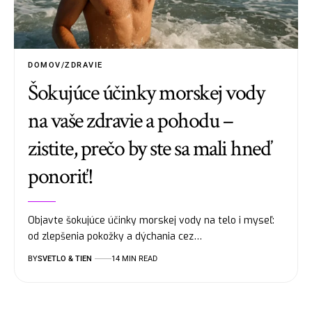
DOMOV/ZDRAVIE
Šokujúce účinky morskej vody
na vaše zdravie a pohodu –
zistite, prečo by ste sa mali hneď
ponoriť!
Objavte šokujúce účinky morskej vody na telo i myseľ:
od zlepšenia pokožky a dýchania cez…
BY
SVETLO & TIEN
14 MIN READ