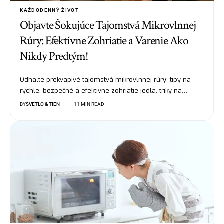
KAŽDODENNÝ ŽIVOT
Objavte Šokujúce Tajomstvá Mikrovlnnej
Rúry: Efektívne Zohriatie a Varenie Ako
Nikdy Predtým!
Odhaľte prekvapivé tajomstvá mikrovlnnej rúry: tipy na
rýchle, bezpečné a efektívne zohriatie jedla, triky na…
BY
SVETLO & TIEN
11 MIN READ