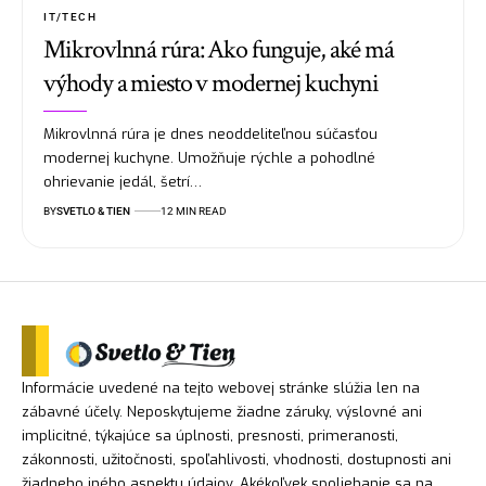
IT/TECH
Mikrovlnná rúra: Ako funguje, aké má
výhody a miesto v modernej kuchyni
Mikrovlnná rúra je dnes neoddeliteľnou súčasťou
modernej kuchyne. Umožňuje rýchle a pohodlné
ohrievanie jedál, šetrí…
BY
SVETLO & TIEN
12 MIN READ
Informácie uvedené na tejto webovej stránke slúžia len na
zábavné účely. Neposkytujeme žiadne záruky, výslovné ani
implicitné, týkajúce sa úplnosti, presnosti, primeranosti,
zákonnosti, užitočnosti, spoľahlivosti, vhodnosti, dostupnosti ani
žiadneho iného aspektu údajov. Akékoľvek spoliehanie sa na