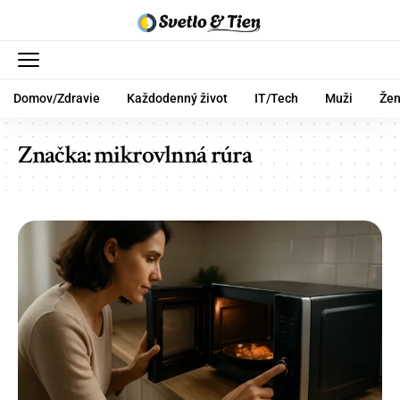
Domov/Zdravie
Každodenný život
IT/Tech
Muži
Že
Značka:
mikrovlnná rúra