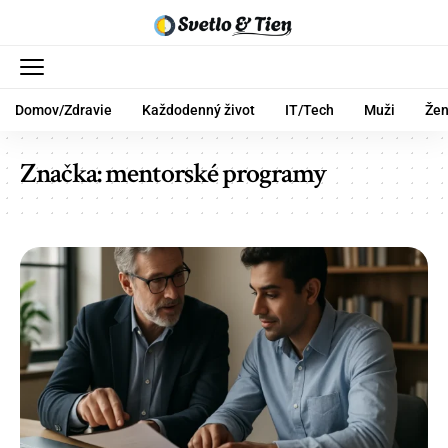
Domov/Zdravie
Každodenný život
IT/Tech
Muži
Že
Značka:
mentorské programy