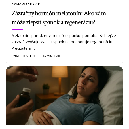
DOMOV/ZDRAVIE
Zázračný hormón melatonín: Ako vám
môže zlepšiť spánok a regeneráciu?
Melatonín, prirodzený hormón spánku, pomáha rýchlejšie
zaspať, zvyšuje kvalitu spánku a podporuje regeneráciu.
Prečítajte si…
BY
SVETLO & TIEN
16 MIN READ