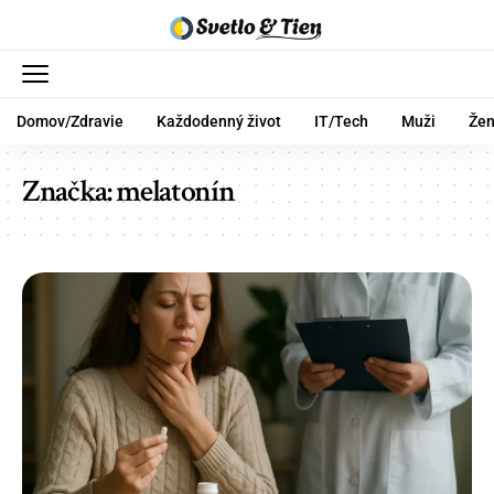
Domov/Zdravie
Každodenný život
IT/Tech
Muži
Že
Značka:
melatonín