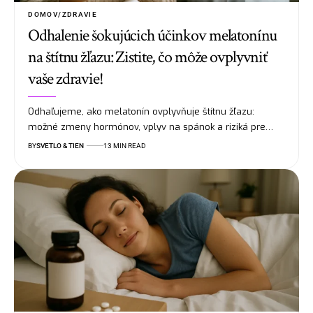
DOMOV/ZDRAVIE
Odhalenie šokujúcich účinkov melatonínu
na štítnu žľazu: Zistite, čo môže ovplyvniť
vaše zdravie!
Odhaľujeme, ako melatonín ovplyvňuje štítnu žľazu:
možné zmeny hormónov, vplyv na spánok a riziká pre…
BY
SVETLO & TIEN
13 MIN READ