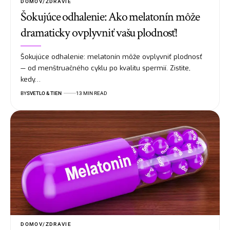
DOMOV/ZDRAVIE
Šokujúce odhalenie: Ako melatonín môže
dramaticky ovplyvniť vašu plodnosť!
Šokujúce odhalenie: melatonín môže ovplyvniť plodnosť
— od menštruačného cyklu po kvalitu spermií. Zistite,
kedy…
BY
SVETLO & TIEN
13 MIN READ
DOMOV/ZDRAVIE