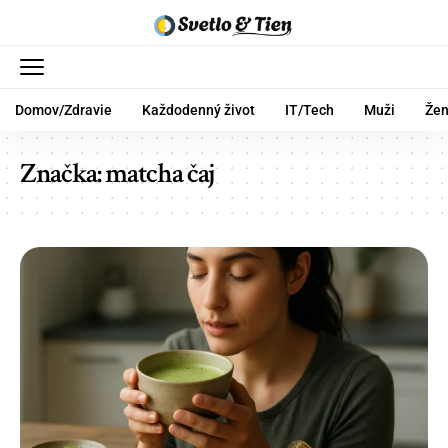
Domov/Zdravie
Každodenný život
IT/Tech
Muži
Že
Značka:
matcha čaj