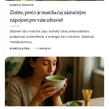
DOMOV/ZDRAVIE
Zistite, prečo je matcha čaj zázračným
nápojom pre vaše zdravie!
Objavte silu matcha čaju: bohatý zdroj antioxidantov,
podporuje sústredenie a energiu bez nárazov, zlepšuje
metabolizmus…
BY
SVETLO & TIEN
11 MIN READ