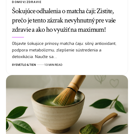
DOMOV/ZDRAVIE
Šokujúce odhalenia o matcha čaji: Zistite,
prečo je tento zázrak nevyhnutný pre vaše
zdravie a ako ho využiť na maximum!
Objavte šokujúce prínosy matcha čaju: silný antioxidant,
podpora metabolizmu, zlepšenie sústredenia a
detoxikácia. Naučte sa…
BY
SVETLO & TIEN
13 MIN READ