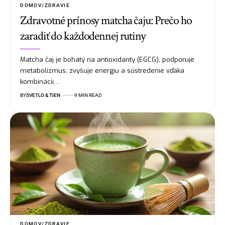
DOMOV/ZDRAVIE
Zdravotné prínosy matcha čaju: Prečo ho
zaradiť do každodennej rutiny
Matcha čaj je bohatý na antioxidanty (EGCG), podporuje
metabolizmus, zvyšuje energiu a sústredenie vďaka
kombinácii…
BY
SVETLO & TIEN
9 MIN READ
DOMOV/ZDRAVIE