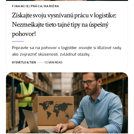
FINANCIE/PRÁCA/KARIÉRA
Získajte svoju vysnívanú prácu v logistike:
Nezmeškajte tieto tajné tipy na úspešný
pohovor!
Pripravte sa na pohovor v logistike: osvojte si kľúčové rady,
ako zvýrazniť skúsenosti, zvládnuť otázky…
BY
SVETLO & TIEN
12 MIN READ