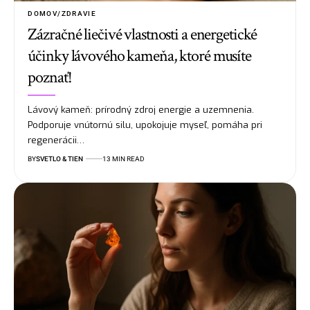
DOMOV/ZDRAVIE
Zázračné liečivé vlastnosti a energetické
účinky lávového kameňa, ktoré musíte
poznať!
Lávový kameň: prírodný zdroj energie a uzemnenia.
Podporuje vnútornú silu, upokojuje myseľ, pomáha pri
regenerácii…
BY
SVETLO & TIEN
13 MIN READ