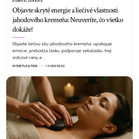
DOMOV/ZDRAVIE
Objavte skryté energie a liečivé vlastnosti
jahodového kremeňa: Neuveríte, čo všetko
dokáže!
Objavte liečivú silu jahodového kremeňa: upokojuje
emócie, prebúdza lásku, podporuje sebalásku, hojí
srdcové rany a…
BY
SVETLO & TIEN
15 MIN READ