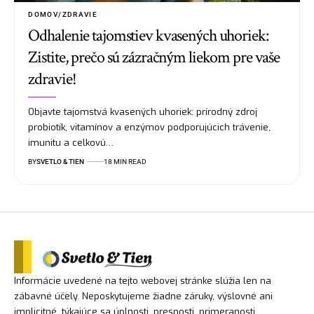
DOMOV/ZDRAVIE
Odhalenie tajomstiev kvasených uhoriek:
Zistite, prečo sú zázračným liekom pre vaše
zdravie!
Objavte tajomstvá kvasených uhoriek: prírodný zdroj
probiotík, vitamínov a enzýmov podporujúcich trávenie,
imunitu a celkovú…
BY
SVETLO & TIEN
18 MIN READ
Informácie uvedené na tejto webovej stránke slúžia len na
zábavné účely. Neposkytujeme žiadne záruky, výslovné ani
implicitné, týkajúce sa úplnosti, presnosti, primeranosti,