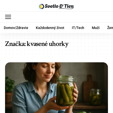
Domov/Zdravie
Každodenný život
IT/Tech
Muži
Že
Značka:
kvasené uhorky