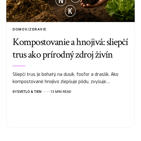
DOMOV/ZDRAVIE
Kompostovanie a hnojivá: sliepčí
trus ako prírodný zdroj živín
Sliepčí trus je bohatý na dusík, fosfor a draslík. Ako
kompostované hnojivo zlepšuje pôdu, zvyšuje…
BY
SVETLO & TIEN
13 MIN READ