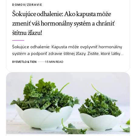
DOMOV/ZDRAVIE
Šokujúce odhalenie: Ako kapusta môže
zmeniť váš hormonálny systém a chrániť
štítnu žľazu!
Šokujúce odhalenie: Kapusta môže ovplyvniť hormonálny
systém a podporiť zdravie štítnej žľazy. Zistite, ktoré látky…
BY
SVETLO & TIEN
15 MIN READ