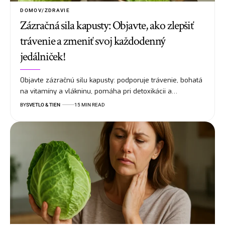
DOMOV/ZDRAVIE
Zázračná sila kapusty: Objavte, ako zlepšiť
trávenie a zmeniť svoj každodenný
jedálniček!
Objavte zázračnú silu kapusty: podporuje trávenie, bohatá
na vitamíny a vlákninu, pomáha pri detoxikácii a…
BY
SVETLO & TIEN
15 MIN READ