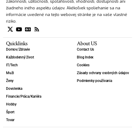
zákonnosti, užitočnosti, spoľahlivosti, vhodnosti, dostupnosti ani
žiadneho iného aspektu údajov. Akékoľvek spoliehanie sa na
informácie uvedené na tejto webovej stránke je na vaše vlastné
riziko.
Quicklinks
About US
Domov/Zdravie
Contact Us
Každodenný život
Blog Index
IT/Tech
Cookies
Muži
Zásady ochrany osobných údajov
Ženy
Podmienky používania
Dovolenka
Financie/Práca/Kariéra
Hobby
Šport
Tovar