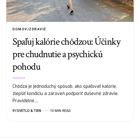
DOMOV/ZDRAVIE
Spaľuj kalórie chôdzou: Účinky
pre chudnutie a psychickú
pohodu
Chôdza je jednoduchý spôsob, ako spaľovať kalórie,
zlepšiť kondíciu a zároveň podporiť duševné zdravie.
Pravidelné…
BY
SVETLO & TIEN
10 MIN READ