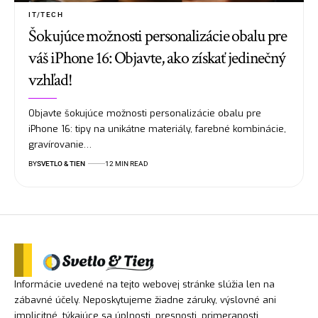
IT/TECH
Šokujúce možnosti personalizácie obalu pre
váš iPhone 16: Objavte, ako získať jedinečný
vzhľad!
Objavte šokujúce možnosti personalizácie obalu pre
iPhone 16: tipy na unikátne materiály, farebné kombinácie,
gravírovanie…
BY
SVETLO & TIEN
12 MIN READ
Informácie uvedené na tejto webovej stránke slúžia len na
zábavné účely. Neposkytujeme žiadne záruky, výslovné ani
implicitné, týkajúce sa úplnosti, presnosti, primeranosti,