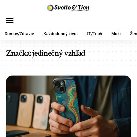
Domov/Zdravie
Každodenný život
IT/Tech
Muži
Že
Značka:
jedinečný vzhľad