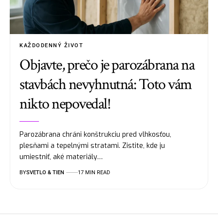
KAŽDODENNÝ ŽIVOT
Objavte, prečo je parozábrana na
stavbách nevyhnutná: Toto vám
nikto nepovedal!
Parozábrana chráni konštrukciu pred vlhkosťou,
plesňami a tepelnými stratami. Zistite, kde ju
umiestniť, aké materiály…
BY
SVETLO & TIEN
17 MIN READ