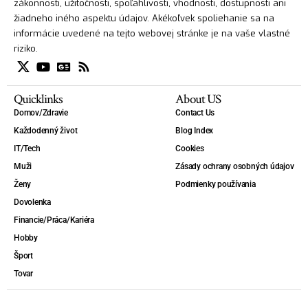
zákonnosti, užitočnosti, spoľahlivosti, vhodnosti, dostupnosti ani
žiadneho iného aspektu údajov. Akékoľvek spoliehanie sa na
informácie uvedené na tejto webovej stránke je na vaše vlastné
riziko.
Quicklinks
About US
Domov/Zdravie
Contact Us
Každodenný život
Blog Index
IT/Tech
Cookies
Muži
Zásady ochrany osobných údajov
Ženy
Podmienky používania
Dovolenka
Financie/Práca/Kariéra
Hobby
Šport
Tovar