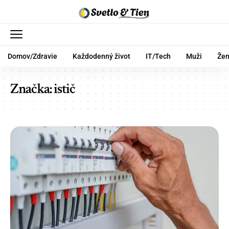
Domov/Zdravie
Každodenný život
IT/Tech
Muži
Že
Značka:
istič