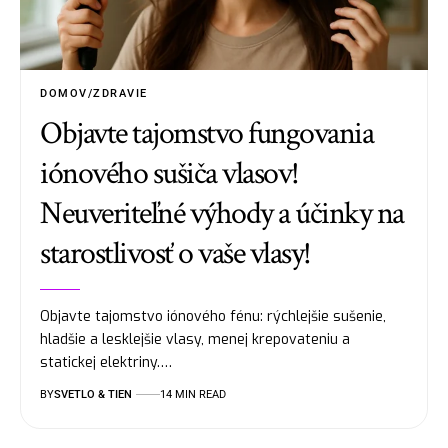
DOMOV/ZDRAVIE
Objavte tajomstvo fungovania
iónového sušiča vlasov!
Neuveriteľné výhody a účinky na
starostlivosť o vaše vlasy!
Objavte tajomstvo iónového fénu: rýchlejšie sušenie,
hladšie a lesklejšie vlasy, menej krepovateniu a
statickej elektriny.…
BY
SVETLO & TIEN
14 MIN READ