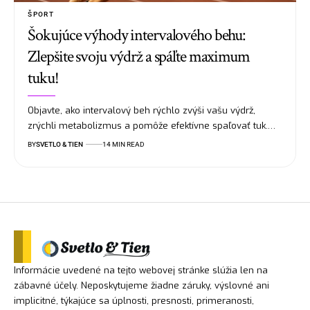
ŠPORT
Šokujúce výhody intervalového behu:
Zlepšite svoju výdrž a spáľte maximum
tuku!
Objavte, ako intervalový beh rýchlo zvýši vašu výdrž,
zrýchli metabolizmus a pomôže efektívne spaľovať tuk.…
BY
SVETLO & TIEN
14 MIN READ
Informácie uvedené na tejto webovej stránke slúžia len na
zábavné účely. Neposkytujeme žiadne záruky, výslovné ani
implicitné, týkajúce sa úplnosti, presnosti, primeranosti,