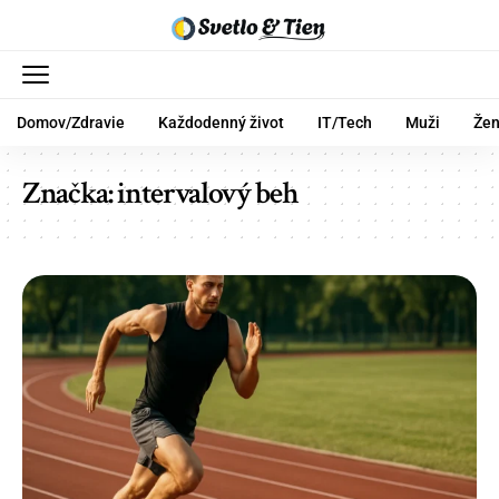
Domov/Zdravie
Každodenný život
IT/Tech
Muži
Že
Značka:
intervalový beh