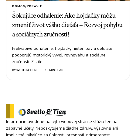
DOMOV/ZDRAVIE
Šokujúce odhalenie: Ako hojdačky môžu
zmeniť život vášho dieťaťa – Rozvoj pohybu
a sociálnych zručností!
Prekvapivé odhalenie: hojdačky nielen bavia deti, ale
podporujú motorický vývoj, rovnováhu a sociálne
zručnosti. Zistite,…
BY
SVETLO & TIEN
13 MIN READ
Informácie uvedené na tejto webovej stránke slúžia len na
zábavné účely. Neposkytujeme žiadne záruky, výslovné ani
implicitné, týkajúce sa úplnosti, presnosti, primeranosti,