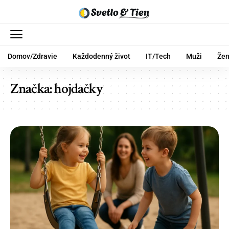
Domov/Zdravie
Každodenný život
IT/Tech
Muži
Že
Značka:
hojdačky