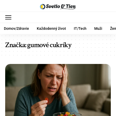
Domov/Zdravie
Každodenný život
IT/Tech
Muži
Že
Značka:
gumové cukríky