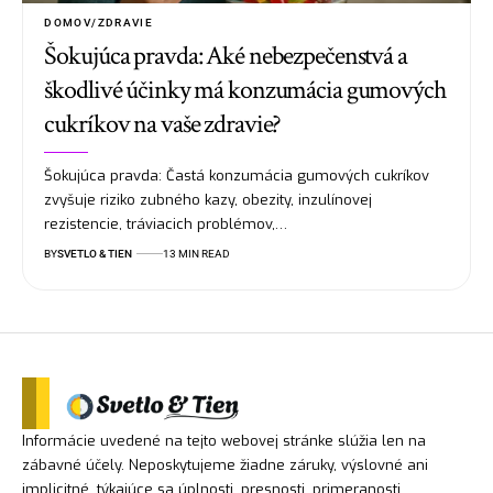
DOMOV/ZDRAVIE
Šokujúca pravda: Aké nebezpečenstvá a
škodlivé účinky má konzumácia gumových
cukríkov na vaše zdravie?
Šokujúca pravda: Častá konzumácia gumových cukríkov
zvyšuje riziko zubného kazy, obezity, inzulínovej
rezistencie, tráviacich problémov,…
BY
SVETLO & TIEN
13 MIN READ
Informácie uvedené na tejto webovej stránke slúžia len na
zábavné účely. Neposkytujeme žiadne záruky, výslovné ani
implicitné, týkajúce sa úplnosti, presnosti, primeranosti,