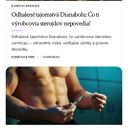
DOMOV/ZDRAVIE
Odhalené tajomstvá Dianabolu: Čo ti
výrobcovia steroidov nepovedia!
Odhalené tajomstvá Dianabolu: čo výrobcovia steroidov
zamlčujú — zdravotné riziká, vedľajšie účinky a právne
dôsledky.…
BY
SVETLO & TIEN
19 MIN READ