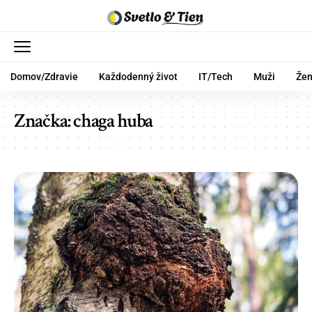
Domov/Zdravie
Každodenný život
IT/Tech
Muži
Že
Značka:
chaga huba